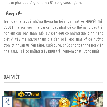
cần phải đáp ứng tối thiểu 01 vòng cược hợp lệ.
Tổng kết
Trên đây là tất cả những thông tin hữu ích nhất về
khuyến mãi
33BET
mà hội viên nhà cái cần cập nhật để có thể nâng cao trải
nghiệm của bản thân. Mỗi sự kiện đều có những quy định riêng
biệt vì vậy mà người tham gia cần phải đọc thật kỹ để hưởng
trọn lợi nhuận từ nền tảng. Cuối cùng, chúc cho toàn thể hội viên
nhà 33BET sẽ có những giây phút trải nghiệm chất lượng nhất
BÀI VIẾT
04
Th2