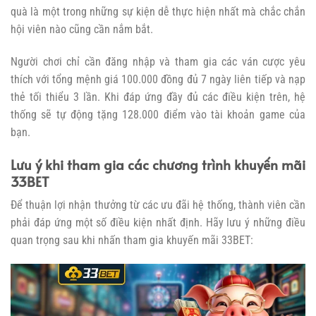
quà là một trong những sự kiện dễ thực hiện nhất mà chắc chắn
hội viên nào cũng cần nắm bắt.
Người chơi chỉ cần đăng nhập và tham gia các ván cược yêu
thích với tổng mệnh giá 100.000 đồng đủ 7 ngày liên tiếp và nạp
thẻ tối thiểu 3 lần. Khi đáp ứng đầy đủ các điều kiện trên, hệ
thống sẽ tự động tặng 128.000 điểm vào tài khoản game của
bạn.
Lưu ý khi tham gia các chương trình khuyến mãi
33BET
Để thuận lợi nhận thưởng từ các ưu đãi hệ thống, thành viên cần
phải đáp ứng một số điều kiện nhất định. Hãy lưu ý những điều
quan trọng sau khi nhấn tham gia khuyến mãi 33BET: