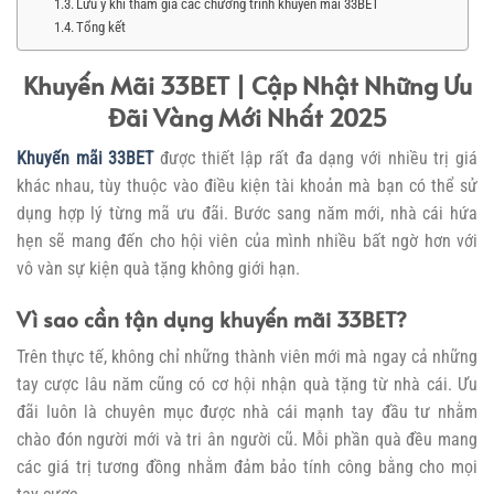
Lưu ý khi tham gia các chương trình khuyến mãi 33BET
Tổng kết
Khuyến Mãi 33BET | Cập Nhật Những Ưu
Đãi Vàng Mới Nhất 2025
Khuyến mãi 33BET
được thiết lập rất đa dạng với nhiều trị giá
khác nhau, tùy thuộc vào điều kiện tài khoản mà bạn có thể sử
dụng hợp lý từng mã ưu đãi. Bước sang năm mới, nhà cái hứa
hẹn sẽ mang đến cho hội viên của mình nhiều bất ngờ hơn với
vô vàn sự kiện quà tặng không giới hạn.
Vì sao cần tận dụng khuyến mãi 33BET?
Trên thực tế, không chỉ những thành viên mới mà ngay cả những
tay cược lâu năm cũng có cơ hội nhận quà tặng từ nhà cái. Ưu
đãi luôn là chuyên mục được nhà cái mạnh tay đầu tư nhằm
chào đón người mới và tri ân người cũ. Mỗi phần quà đều mang
các giá trị tương đồng nhằm đảm bảo tính công bằng cho mọi