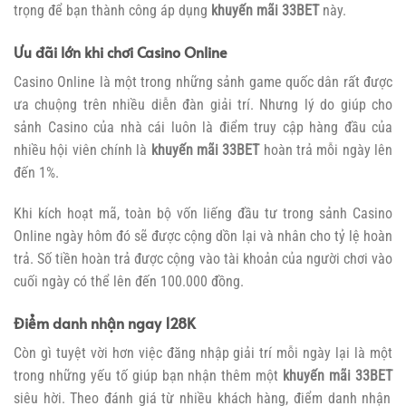
trọng để bạn thành công áp dụng
khuyến mãi 33BET
này.
Ưu đãi lớn khi chơi Casino Online
Casino Online là một trong những sảnh game quốc dân rất được
ưa chuộng trên nhiều diễn đàn giải trí. Nhưng lý do giúp cho
sảnh Casino của nhà cái luôn là điểm truy cập hàng đầu của
nhiều hội viên chính là
khuyến mãi 33BET
hoàn trả mỗi ngày lên
đến 1%.
Khi kích hoạt mã, toàn bộ vốn liếng đầu tư trong sảnh Casino
Online ngày hôm đó sẽ được cộng dồn lại và nhân cho tỷ lệ hoàn
trả. Số tiền hoàn trả được cộng vào tài khoản của người chơi vào
cuối ngày có thể lên đến 100.000 đồng.
Điểm danh nhận ngay 128K
Còn gì tuyệt vời hơn việc đăng nhập giải trí mỗi ngày lại là một
trong những yếu tố giúp bạn nhận thêm một
khuyến mãi 33BET
siêu hời. Theo đánh giá từ nhiều khách hàng, điểm danh nhận