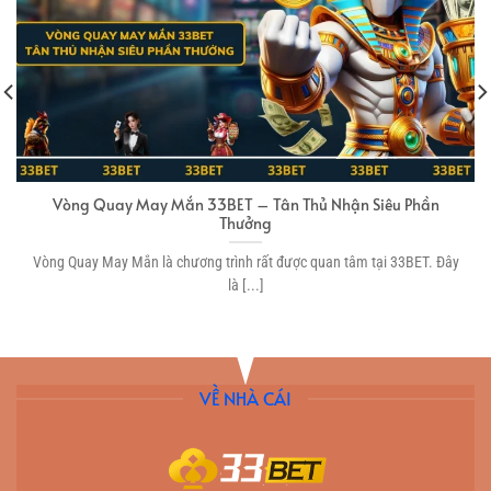
Vòng Quay May Mắn 33BET – Tân Thủ Nhận Siêu Phần
Thưởng
Vòng Quay May Mắn là chương trình rất được quan tâm tại 33BET. Đây
là [...]
VỀ NHÀ CÁI