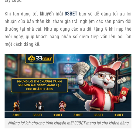
tay cược.
Khi tận dụng tốt
khuyến mãi
33BET
bạn sẽ dễ dàng tối ưu lợi
nhuận của bản thân khi tham gia trải nghiệm các sản phẩm đổi
thưởng tại nhà cái. Như áp dụng các ưu đãi tặng % khi nạp thẻ
mỗi ngày, giúp khách hàng nhân số điểm tiếp vốn lên bội lần
một cách đáng kể.
Những lợi ích chương trình khuyến mãi 33BET mang lại cho khách hàng