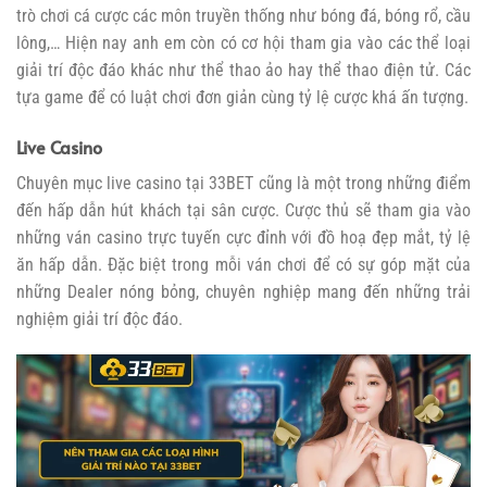
trò chơi cá cược các môn truyền thống như bóng đá, bóng rổ, cầu
lông,… Hiện nay anh em còn có cơ hội tham gia vào các thể loại
giải trí độc đáo khác như thể thao ảo hay thể thao điện tử. Các
tựa game để có luật chơi đơn giản cùng tỷ lệ cược khá ấn tượng.
Live Casino
Chuyên mục live casino tại 33BET cũng là một trong những điểm
đến hấp dẫn hút khách tại sân cược. Cược thủ sẽ tham gia vào
những ván casino trực tuyến cực đỉnh với đồ hoạ đẹp mắt, tỷ lệ
ăn hấp dẫn. Đặc biệt trong mỗi ván chơi để có sự góp mặt của
những Dealer nóng bỏng, chuyên nghiệp mang đến những trải
nghiệm giải trí độc đáo.