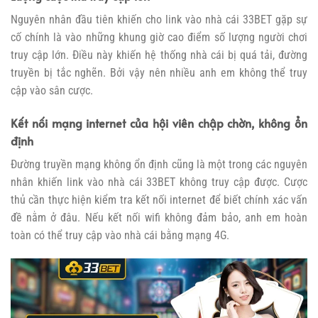
Nguyên nhân đầu tiên khiến cho link vào nhà cái 33BET gặp sự
cố chính là vào những khung giờ cao điểm số lượng người chơi
truy cập lớn. Điều này khiến hệ thống nhà cái bị quá tải, đường
truyền bị tắc nghẽn. Bởi vậy nên nhiều anh em không thể truy
cập vào sân cược.
Kết nối mạng internet của hội viên chập chờn, không ổn
định
Đường truyền mạng không ổn định cũng là một trong các nguyên
nhân khiến link vào nhà cái 33BET không truy cập được. Cược
thủ cần thực hiện kiểm tra kết nối internet để biết chính xác vấn
đề nằm ở đâu. Nếu kết nối wifi không đảm bảo, anh em hoàn
toàn có thể truy cập vào nhà cái bằng mạng 4G.