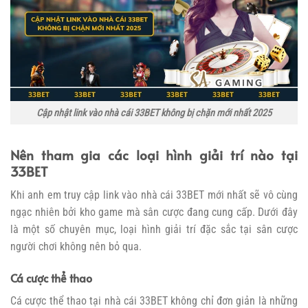
Cập nhật link vào nhà cái 33BET không bị chặn mới nhất 2025
Nên tham gia các loại hình giải trí nào tại
33BET
Khi anh em truy cập link vào nhà cái 33BET mới nhất sẽ vô cùng
ngạc nhiên bởi kho game mà sân cược đang cung cấp. Dưới đây
là một số chuyên mục, loại hình giải trí đặc sắc tại sân cược
người chơi không nên bỏ qua.
Cá cược thể thao
Cá cược thể thao tại nhà cái 33BET không chỉ đơn giản là những