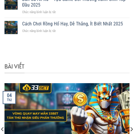
Online
Trăm
Đầu 2025
Chờ
Là
Trúng
Đợi
Chức năng bình luận bị tắt
ở
Gì?
Của
Bắn
Hướng
Cao
Cá
Cách Chơi Rồng Hổ Hay, Dễ Thắng, Ít Biết Nhất 2025
Dẫn
Thủ
Ăn
Cá
33BET
Chức năng bình luận bị tắt
ở
Xu
Cược
Cách
–
Chi
Chơi
Tựa
Tiết
Rồng
Game
Tại
Hổ
Đổi
33BET
Hay,
Thưởng
Dễ
Xanh
BÀI VIẾT
Thắng,
Chín
Ít
Top
Biết
Đầu
Nhất
2025
2025
04
Th2